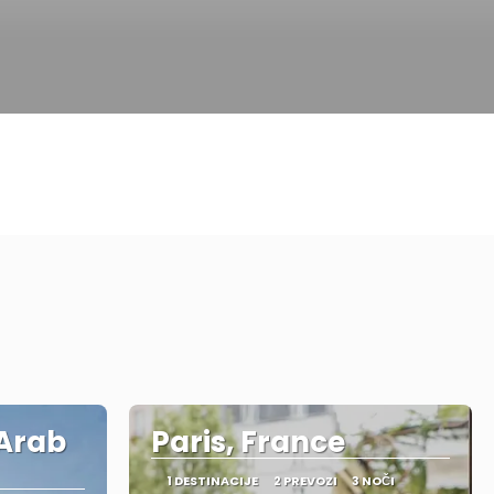
 Arab
Paris, France
1 DESTINACIJE
2 PREVOZI
3 NOČI