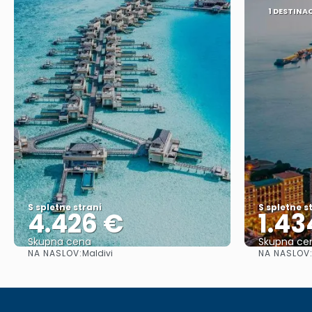
1 DESTINA
S spletne strani
S spletne s
4.426 €
1.43
Skupna cena
Skupna ce
NA NASLOV:
NA NASLOV
Maldivi
Glej .