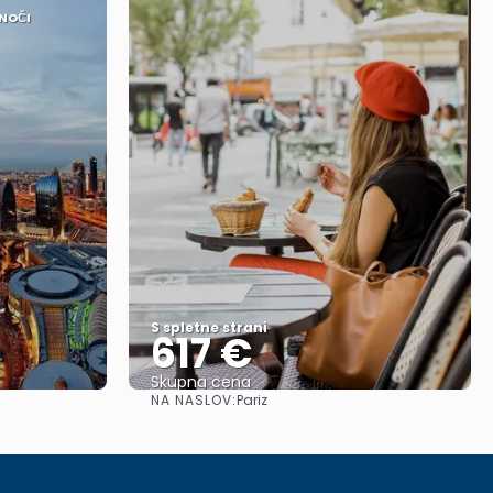
 NOČI
S spletne strani
617 €
Skupna cena
NA NASLOV:
Pariz
Glej .