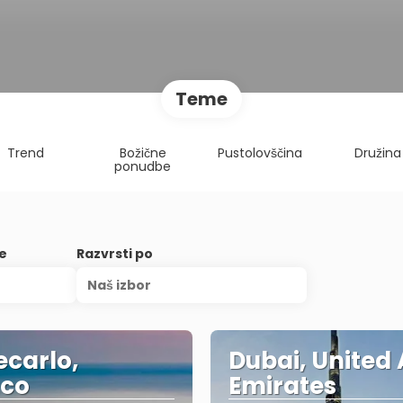
Teme
Trend
Božične
Pustolovščina
Družina
ponudbe
je
Razvrsti po
Naš izbor
carlo,
Dubai, United
co
Emirates