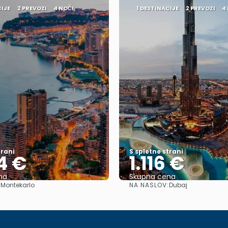
CIJE
2 PREVOZI
4 NOČI
1 DESTINACIJE
2 PREVOZI
4
trani
S spletne strani
4 €
1.116 €
na
Skupna cena
:
NA NASLOV:
Montekarlo
Dubaj
Glej .
Glej .