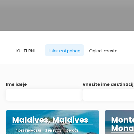
KULTURNI
Luksuzni pobeg
Ogledi mesta
Ime ideje
Vnesite ime destinaci
Maldives, Maldives
Monte
Mona
1 DESTINACIJE
2 PREVOZI
5 NOČI