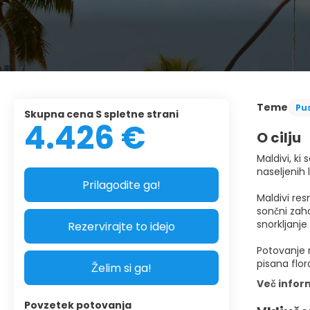
Teme
Pu
Skupna cena S spletne strani
4.426 €
O cilju
Maldivi, ki
naseljenih 
Prilagodite ga!
Maldivi res
sončni zaho
snorkljanje
Rezervirajte to idejo
Potovanje n
pisana flor
Želim si ga!
Več infor
Povzetek potovanja