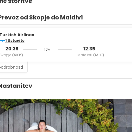
ne storitve
Prevoz od Skopje do Maldivi
Turkish Airlines
1 Ustavite
20:35
12:35
12h
Skopje
(SKP)
Male Intl
(MLE)
podrobnosti
Nastanitev