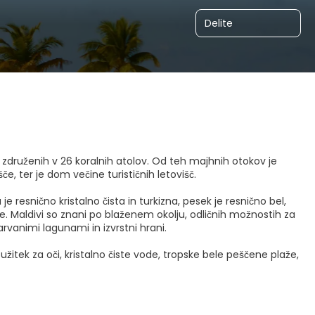
Delite
v, združenih v 26 koralnih atolov. Od teh majhnih otokov je
šče, ter je dom večine turističnih letovišč.
je resnično kristalno čista in turkizna, pesek je resnično bel,
te. Maldivi so znani po blaženem okolju, odličnih možnostih za
rvanimi lagunami in izvrstni hrani.
itek za oči, kristalno čiste vode, tropske bele peščene plaže,