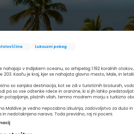
stolovščina
Luksuzni pobeg
 se nahajajo v Indijskem oceanu, so arhipelag 1.192 koralnih otoko
le 203. Kaafu je kraj, kjer se nahajata glavno mesto, Male, in letali
nično so sanjska destinacija, kot se zdi v turističnih brošurah, voda 
di pa so vse odtenke rdeče in oranžne, ki si jih lahko predstavlja
 in potapljanje, plažnih vilah, temno modrem morju s turkizno oba
a Maldive je vedno nepozabna izkušnja, zadovoljstvo za dušo in už
a in nedotaknjena narava. Toda previdno, raj ni poceni.
macij