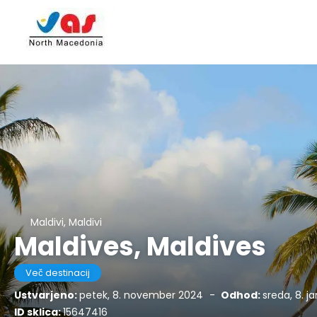
Maldivi, Maldivi
Maldives, Maldives
Več destinacij
Ustvarjeno:
petek, 8. november 2024
-
Odhod:
sreda, 8. j
ID sklica:
15647416