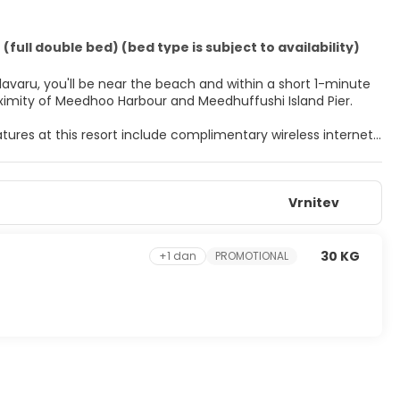
(full double bed) (bed type is subject to availability)
avaru, you'll be near the beach and within a short 1-minute
esort is within close proximity of Meedhoo Harbour and Meedhuffushi Island Pier.
tures at this resort include complimentary wireless internet
featuring refrigerators and flat-screen televisions. Your
Vrnitev
 keeps you connected, and cable programming is available
ads and complimentary toiletries.
ay in and take advantage of the room service (during limited
30 KG
+1 dan
PROMOTIONAL
bars/lounges.
 facilities. A roundtrip airport shuttle is provided for a