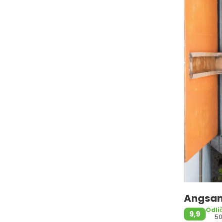
Angsan
Odli
9,9
5