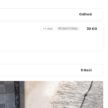
Odhod
30 KG
+1 dan
PROMOTIONAL
5 Noči