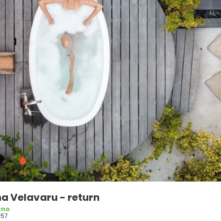
a Velavaru - return
čno
057