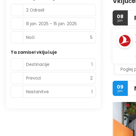
Vključe
2 Odrasli
08
jan.
8 jan. 2025 - 15 jan. 2025
Noči
5
Ta zamisel vključuje
Destinacije
1
Poglej 
Prevozi
2
09
Nastanitve
1
jan.