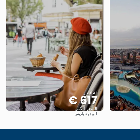
ابتداء من
617 €
السعر الكلي
الوجهة:
باريس
شاهد