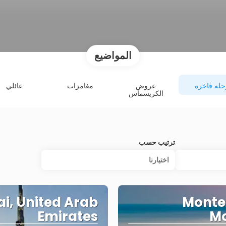
المواضيع
حلة فاخرة
عروض
مغامرات
عائلي
الكريسماس
ترتيب حسب
اختيارنا
i, United Arab
Monte
Emirates
M