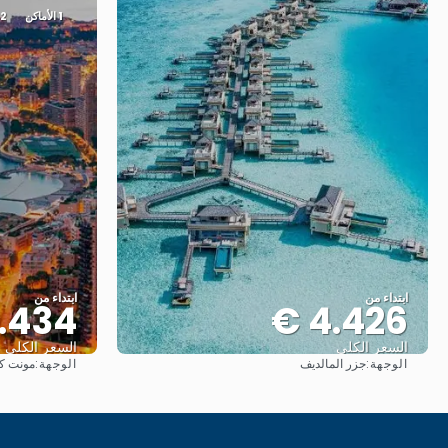
1 الأماكن
2 شبكة النقل
ابتداء من
ابتداء من
.434 €
4.426 €
السعر الكلي
السعر الكلي
الوجهة:
الوجهة:
جزر المالديف
مونت كا
شاهد