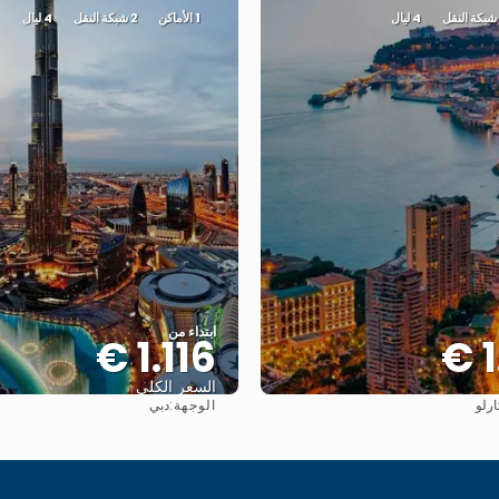
4 ليال
1 الأماكن
2 شبكة النقل
4 ليال
ابتداء من
1.116 €
1
السعر الكلي
الوجهة:
رلو
دبي
شاهد
شاهد