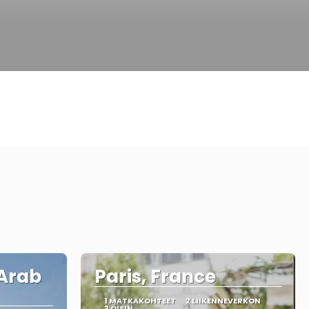
 Arab
Paris, France
1 MATKAKOHTEET
2 LIIKENNEVERKON
3 ÖISIN