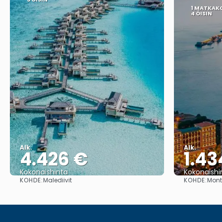
1 MATKAK
4 ÖISIN
Alk.
Alk.
4.426 €
1.43
Kokonaishinta
Kokonaishi
KOHDE:
KOHDE:
Malediivit
Mont
Nähdä