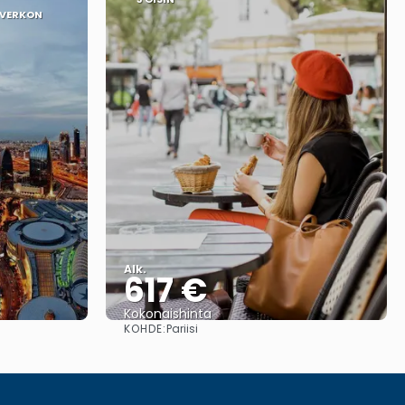
EVERKON
Alk.
617 €
Kokonaishinta
KOHDE:
Pariisi
Nähdä