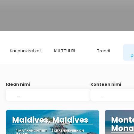
Kaupunkiretket
KULTTUURI
Trendi
p
Idean nimi
Kohteen nimi
Maldives, Maldives
Monte
Mona
1 MATKAKOHTEET
2 LIIKENNEVERKON
5 ÖISIN