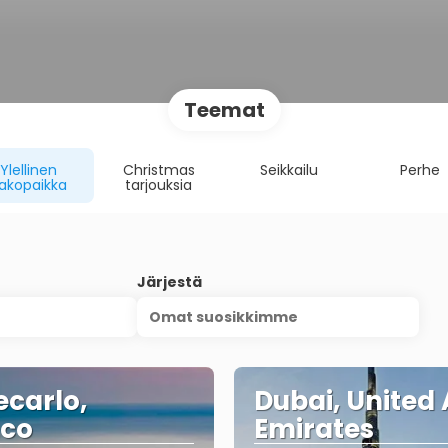
Teemat
Ylellinen
Christmas
Seikkailu
Perhe
akopaikka
tarjouksia
Järjestä
Omat suosikkimme
carlo,
Dubai, United
co
Emirates