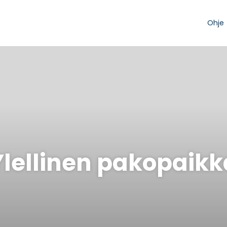
Ohje
Ylellinen pakopaikk