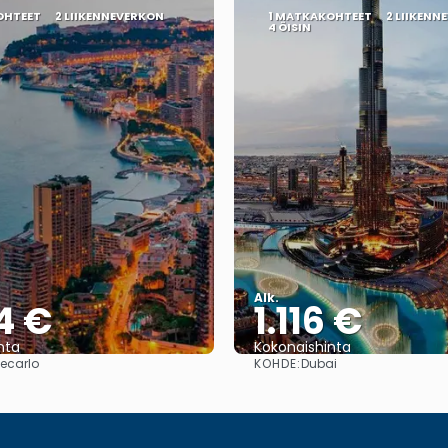
OHTEET
2 LIIKENNEVERKON
1 MATKAKOHTEET
2 LIIKENN
4 ÖISIN
Alk.
4 €
1.116 €
nta
Kokonaishinta
KOHDE:
ecarlo
Dubai
Nähdä
Nähdä