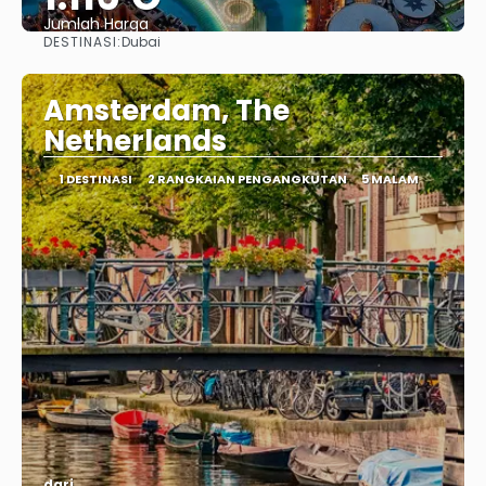
Jumlah Harga
DESTINASI:
Dubai
Lihat
Amsterdam, The
Netherlands
1 DESTINASI
2 RANGKAIAN PENGANGKUTAN
5 MALAM
dari