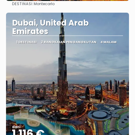
DESTINASI:
Montecarlo
Lihat
Dubai, United Arab
Emirates
1 DESTINASI
2 RANGKAIAN PENGANGKUTAN
4 MALAM
dari
1.116 €