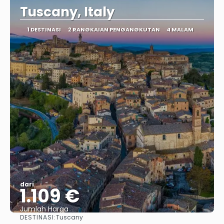
Tuscany, Italy
1 DESTINASI
2 RANGKAIAN PENGANGKUTAN
4 MALAM
dari
1.109 €
Jumlah Harga
DESTINASI:
Tuscany
Lihat