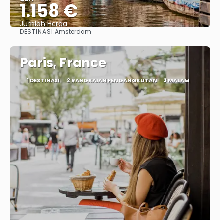
1.158 €
Jumlah Harga
DESTINASI:
Amsterdam
Lihat
Paris, France
1 DESTINASI
2 RANGKAIAN PENGANGKUTAN
3 MALAM