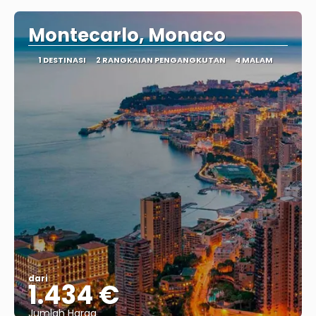
Montecarlo, Monaco
1 DESTINASI
2 RANGKAIAN PENGANGKUTAN
4 MALAM
dari
1.434 €
Jumlah Harga