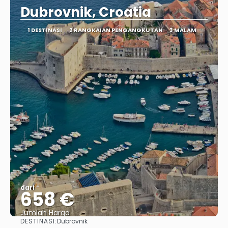
Dubrovnik, Croatia
1 DESTINASI
2 RANGKAIAN PENGANGKUTAN
3 MALAM
dari
658 €
Jumlah Harga
DESTINASI:
Dubrovnik
Lihat