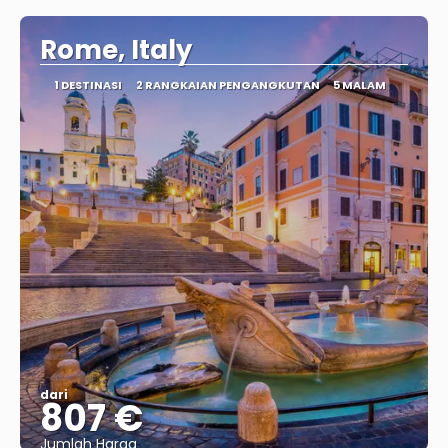
Rome, Italy
1 DESTINASI
2 RANGKAIAN PENGANGKUTAN
5 MALAM
dari
807 €
Jumlah Harga