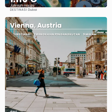
Jumlah Harga
DESTINASI:
Dubai
Lihat
Vienna, Austria
1 DESTINASI
2 RANGKAIAN PENGANGKUTAN
5 MALAM
dari