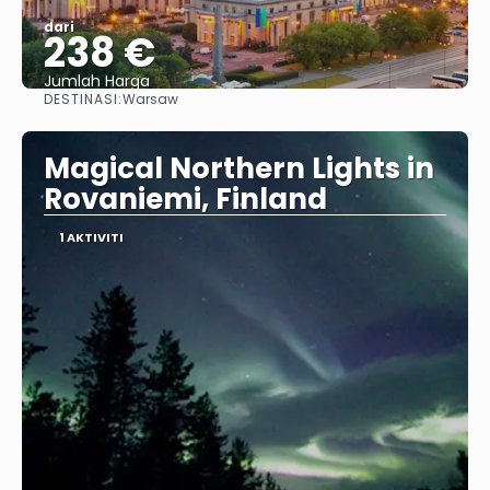
dari
238 €
Jumlah Harga
DESTINASI:
Warsaw
Lihat
Magical Northern Lights in
Rovaniemi, Finland
1 AKTIVITI