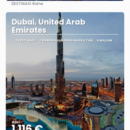
DESTINASI:
Rome
Lihat
Dubai, United Arab
Emirates
1 DESTINASI
2 RANGKAIAN PENGANGKUTAN
4 MALAM
dari
1.116 €