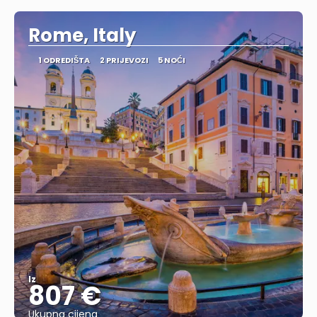
Rome, Italy
1 ODREDIŠTA
2 PRIJEVOZI
5 NOĆI
Iz
807 €
Ukupna cijena