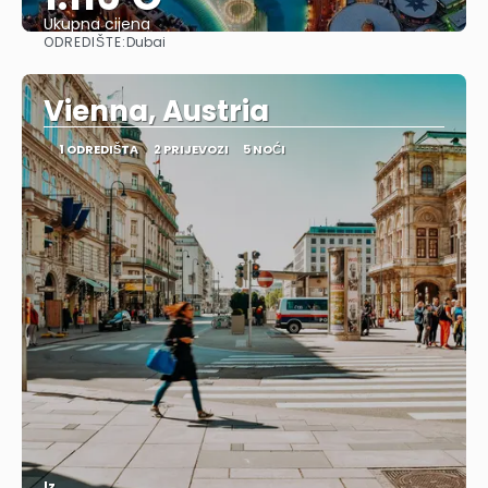
Ukupna cijena
ODREDIŠTE:
Dubai
Vidjeti
Vienna, Austria
1 ODREDIŠTA
2 PRIJEVOZI
5 NOĆI
Iz