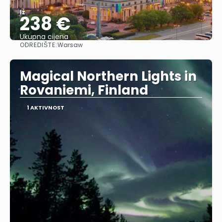
Iz
238 €
Ukupna cijena
ODREDIŠTE:
Warsaw
Vidjeti
Magical Northern Lights in
Rovaniemi, Finland
1 AKTIVNOST