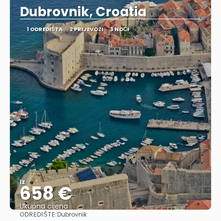
Dubrovnik, Croatia
1 ODREDIŠTA
2 PRIJEVOZI
3 NOĆI
Iz
658 €
Ukupna cijena
ODREDIŠTE:
Dubrovnik
Vidjeti