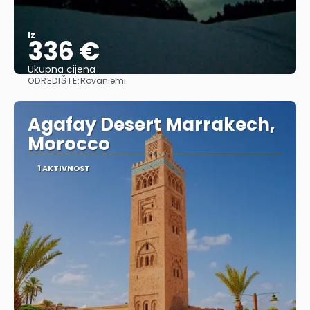
Iz
336 €
Ukupna cijena
ODREDIŠTE:
Rovaniemi
Vidjeti
Agafay Desert Marrakech,
Morocco
1 AKTIVNOST