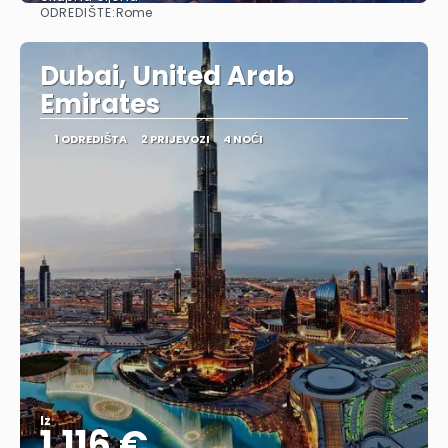
ODREDIŠTE:
Rome
Vidjeti
Dubai, United Arab
Emirates
1 ODREDIŠTA
2 PRIJEVOZI
4 NOĆI
Iz
1.116 €