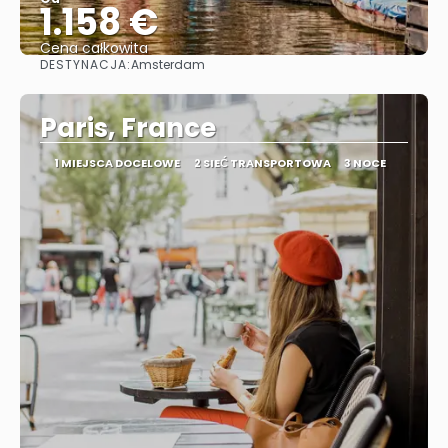
1.158 €
Cena całkowita
DESTYNACJA:
Amsterdam
Zobacz
Paris, France
1 MIEJSCA DOCELOWE
2 SIEĆ TRANSPORTOWA
3 NOCE