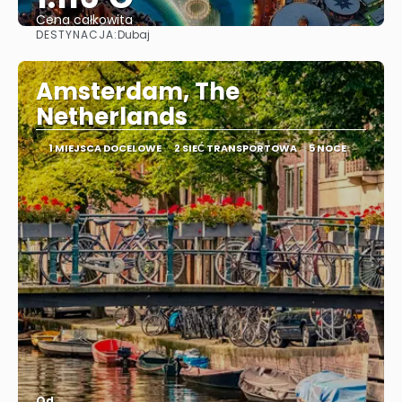
Cena całkowita
DESTYNACJA:
Dubaj
Zobacz
Amsterdam, The
Netherlands
1 MIEJSCA DOCELOWE
2 SIEĆ TRANSPORTOWA
5 NOCE
Od