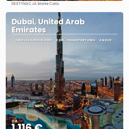
DESTYNACJA:
Monte Carlo
Zobacz
Dubai, United Arab
Emirates
1 MIEJSCA DOCELOWE
2 SIEĆ TRANSPORTOWA
4 NOCE
Od
1.116 €