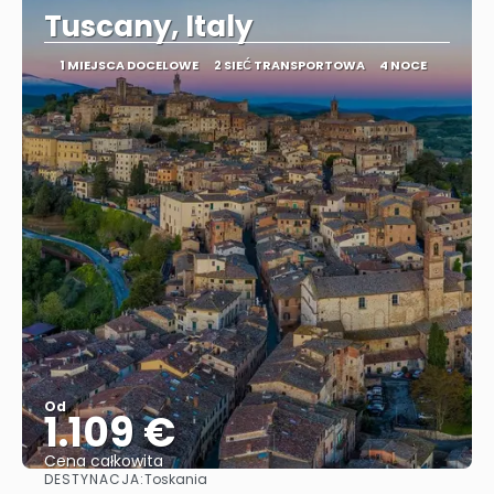
Tuscany, Italy
1 MIEJSCA DOCELOWE
2 SIEĆ TRANSPORTOWA
4 NOCE
Od
1.109 €
Cena całkowita
DESTYNACJA:
Toskania
Zobacz