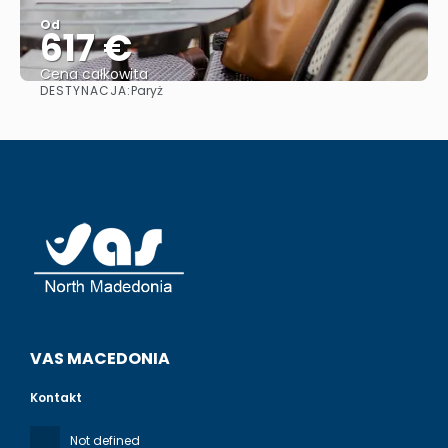
Od
617 €
Cena całkowita
DESTYNACJA:
Paryż
Zobacz
VAS MACEDONIA
Kontakt
Not defined