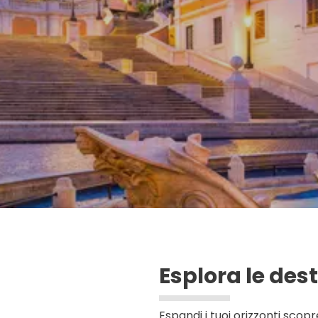
Vedere
Esplora le des
Espandi i tuoi orizzonti scop