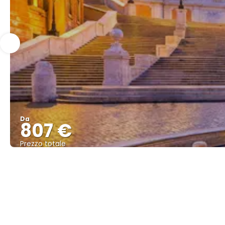
Da
807 €
Prezzo totale