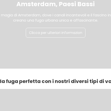
Amsterdam, Paesi Bassi
a magia di Amsterdam, dove i canali incantevoli e il fascino i
creano una fuga urbana unica e affascinante.
Clicca per ulteriori informazion
la fuga perfetta con i nostri diversi tipi di 