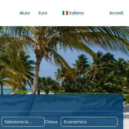
Aiuto
Euro
Italiano
Accedi
Attività
Trasferimenti
Pacchetti
Noleggio Au
Classe