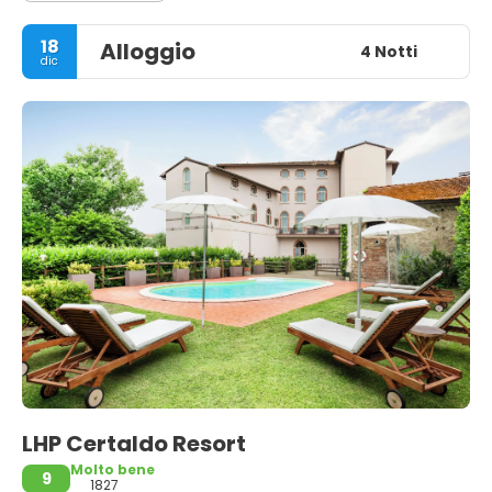
18
Alloggio
4 Notti
dic
LHP Certaldo Resort
Molto bene
9
1827