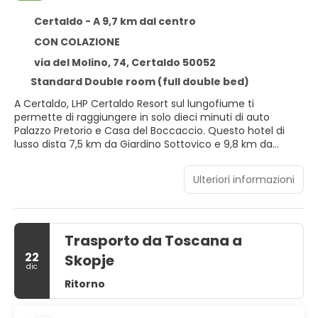
Certaldo - A 9,7 km dal centro
CON COLAZIONE
via del Molino, 74, Certaldo 50052
Standard Double room (full double bed)
A Certaldo, LHP Certaldo Resort sul lungofiume ti
permette di raggiungere in solo dieci minuti di auto
Palazzo Pretorio e Casa del Boccaccio. Questo hotel di
lusso dista 7,5 km da Giardino Sottovico e 9,8 km da
Castello di Oliveto.
Ulteriori informazioni
Il divertimento è assicurato grazie ad un'ampia gamma di
servizi ricreativi, che includono una piscina all'aperto e
una palestra aperta giorno e notte. In questo hotel potrai
inoltre contare su il Wi-Fi gratuito, servizi di concierge e
Trasporto da Toscana a
servizi per matrimoni. Grazie alla navetta locale (con
supplemento), sarà semplicissimo raggiungere le vicine
22
Skopje
attrazioni.
dic
Ritorno
Rilassati in una delle 30 camere della struttura, complete
di minibar e TV LCD. Grazie ad un comodo letto con