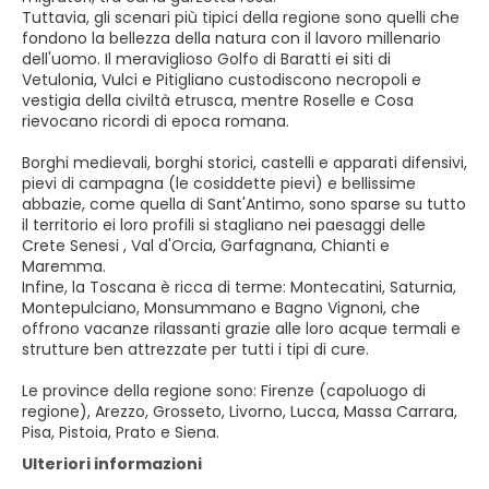
Tuttavia, gli scenari più tipici della regione sono quelli che
fondono la bellezza della natura con il lavoro millenario
dell'uomo. Il meraviglioso Golfo di Baratti ei siti di
Vetulonia, Vulci e Pitigliano custodiscono necropoli e
vestigia della civiltà etrusca, mentre Roselle e Cosa
rievocano ricordi di epoca romana.
Borghi medievali, borghi storici, castelli e apparati difensivi,
pievi di campagna (le cosiddette pievi) e bellissime
abbazie, come quella di Sant'Antimo, sono sparse su tutto
il territorio ei loro profili si stagliano nei paesaggi delle
Crete Senesi , Val d'Orcia, Garfagnana, Chianti e
Maremma.
Infine, la Toscana è ricca di terme: Montecatini, Saturnia,
Montepulciano, Monsummano e Bagno Vignoni, che
offrono vacanze rilassanti grazie alle loro acque termali e
strutture ben attrezzate per tutti i tipi di cure.
Le province della regione sono: Firenze (capoluogo di
regione), Arezzo, Grosseto, Livorno, Lucca, Massa Carrara,
Pisa, Pistoia, Prato e Siena.
Ulteriori informazioni