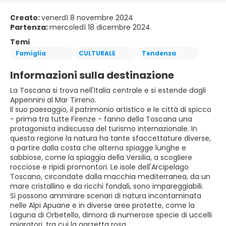
Creato:
venerdì 8 novembre 2024
Partenza:
mercoledì 18 dicembre 2024
Temi
Famiglia
CULTURALE
Tendenza
Informazioni sulla destinazione
La Toscana si trova nell'Italia centrale e si estende dagli
Appennini al Mar Tirreno.
Il suo paesaggio, il patrimonio artistico e le città di spicco
- prima tra tutte Firenze - fanno della Toscana una
protagonista indiscussa del turismo internazionale. In
questa regione la natura ha tante sfaccettature diverse,
a partire dalla costa che alterna spiagge lunghe e
sabbiose, come la spiaggia della Versilia, a scogliere
rocciose e ripidi promontori. Le isole dell'Arcipelago
Toscano, circondate dalla macchia mediterranea, da un
mare cristallino e da ricchi fondali, sono impareggiabili.
Si possono ammirare scenari di natura incontaminata
nelle Alpi Apuane e in diverse aree protette, come la
Laguna di Orbetello, dimora di numerose specie di uccelli
migratori, tra cui la garzetta rosa.