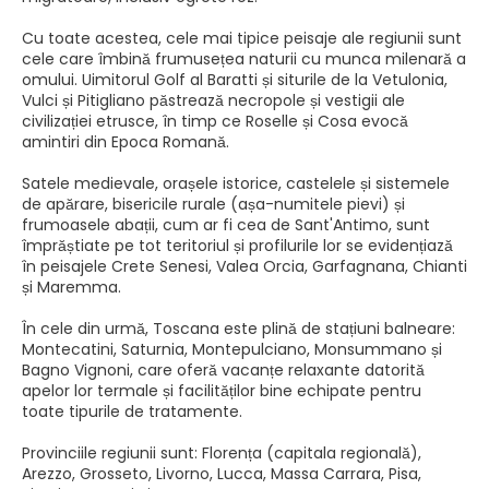
Cu toate acestea, cele mai tipice peisaje ale regiunii sunt
cele care îmbină frumusețea naturii cu munca milenară a
omului. Uimitorul Golf al Baratti și siturile de la Vetulonia,
Vulci și Pitigliano păstrează necropole și vestigii ale
civilizației etrusce, în timp ce Roselle și Cosa evocă
amintiri din Epoca Romană.
Satele medievale, orașele istorice, castelele și sistemele
de apărare, bisericile rurale (așa-numitele pievi) și
frumoasele abații, cum ar fi cea de Sant'Antimo, sunt
împrăștiate pe tot teritoriul și profilurile lor se evidențiază
în peisajele Crete Senesi, Valea Orcia, Garfagnana, Chianti
și Maremma.
În cele din urmă, Toscana este plină de stațiuni balneare:
Montecatini, Saturnia, Montepulciano, Monsummano și
Bagno Vignoni, care oferă vacanțe relaxante datorită
apelor lor termale și facilităților bine echipate pentru
toate tipurile de tratamente.
Provinciile regiunii sunt: Florența (capitala regională),
Arezzo, Grosseto, Livorno, Lucca, Massa Carrara, Pisa,