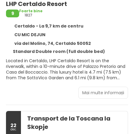
LHP Certaldo Resort
Foarte bine
9
1827
Certaldo - La 9,7 km de centru
CU MIC DEJUN
via del Molino, 74, Certaldo 50052
Standard Double room (full double bed)
Located in Certaldo, LHP Certaldo Resort is on the
riverwalk, within a 10-minute drive of Palazzo Pretorio and
Casa del Boccaccio. This luxury hotel is 4.7 mi (7.5 km)
from The SottoVico Garden and 6.1 mi (9.8 km) from
Castle of Oliveto.
Mai multe informații
Take advantage of recreation opportunities including an
outdoor pool and a 24-hour fitness center. Additional
features at this hotel include complimentary wireless
internet access, concierge services, and wedding
Transport de la Toscana la
services. Getting to nearby attractions is a breeze with
the area shuttle (surcharge).
22
Skopje
dec.