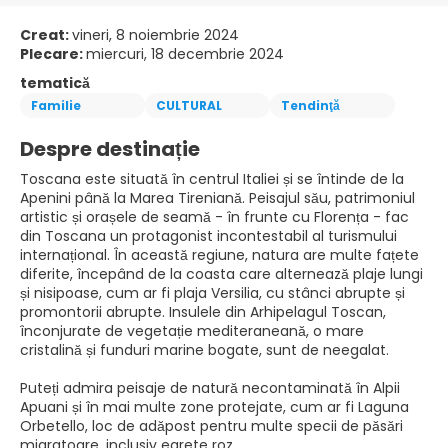
Creat:
vineri, 8 noiembrie 2024
Plecare:
miercuri, 18 decembrie 2024
tematică
Familie
CULTURAL
Tendinţă
Despre destinație
Toscana este situată în centrul Italiei și se întinde de la
Apenini până la Marea Tireniană. Peisajul său, patrimoniul
artistic și orașele de seamă - în frunte cu Florența - fac
din Toscana un protagonist incontestabil al turismului
internațional. În această regiune, natura are multe fațete
diferite, începând de la coasta care alternează plaje lungi
și nisipoase, cum ar fi plaja Versilia, cu stânci abrupte și
promontorii abrupte. Insulele din Arhipelagul Toscan,
înconjurate de vegetație mediteraneană, o mare
cristalină și funduri marine bogate, sunt de neegalat.
Puteți admira peisaje de natură necontaminată în Alpii
Apuani și în mai multe zone protejate, cum ar fi Laguna
Orbetello, loc de adăpost pentru multe specii de păsări
migratoare, inclusiv egrete roz.