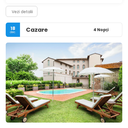
Vezi detalii
18
Cazare
4 Nopţi
dec.