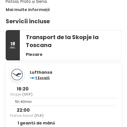
Pistoia, Prato și Siena.
Mai multe informații
Servicii incluse
Transport de la Skopje la
18
Toscana
dec.
Plecare
Lufthansa
1 Escală
16:20
Skopje
(SKP)
5h 40min
22:00
Firenze Airport
(FLR)
1 geantă de mână