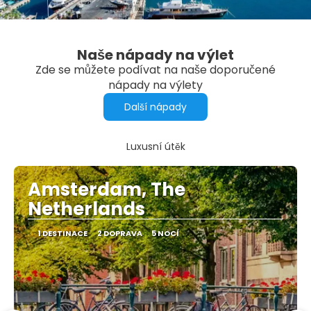
Naše nápady na výlet
Zde se můžete podívat na naše doporučené
nápady na výlety
Další nápady
Luxusní útěk
Amsterdam, The
Netherlands
1 DESTINACE
2 DOPRAVA
5 NOCÍ