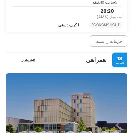
5ساعت 10دقیقه
20:20
اسخیپول
(AMS)
1 کیف دستی
ECONOMY LIGHT
جزییات را ببینید
18
همراهی
۵شبشب
دسامبر