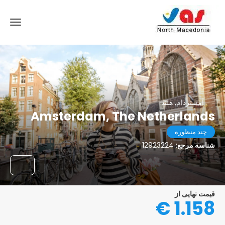
آمستردام, هلند
Amsterdam, The Netherlands
چند منظوره
شناسه مرجع:
12923224
قیمت نهایی از
1.158 €