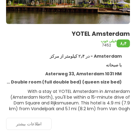
YOTEL Amsterdam
خیلی خوب
۸٫۴
7452
Amsterdam - در ۲٫۴ کیلومتر از مرکز
با صبحانه
Asterweg 33, Amsterdam 1031 HM
Premier Double room (full double bed) (queen size bed)
With a stay at YOTEL Amsterdam in Amsterdam
(Amsterdam North), you'll be within a 15-minute drive of
Dam Square and Rijksmuseum. This hotel is 4.9 mi (7.9
km) from Vondelpark and 5.1 mi (8.2 km) from Van Gogh
Museum.
اطلاعات بیشتر
Don't miss out on recreational opportunities including a
24-hour health club and bicycles to rent. Additional