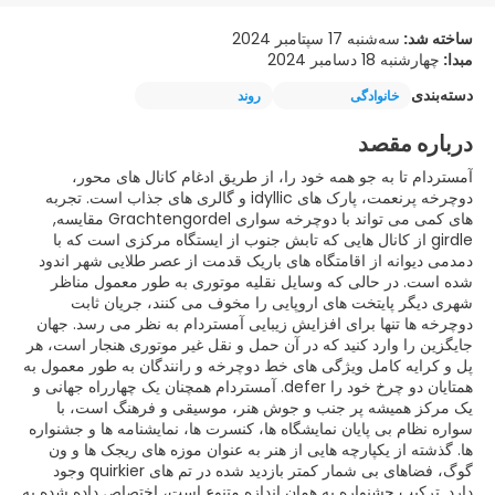
ساخته شد:
سه‌شنبه 17 سپتامبر 2024
مبدا:
چهارشنبه 18 دسامبر 2024
دسته‌بندی
خانوادگی
روند
درباره مقصد
آمستردام تا به جو همه خود را، از طریق ادغام کانال های محور،
دوچرخه پرنعمت، پارک های idyllic و گالری های جذاب است. تجربه
های کمی می تواند با دوچرخه سواری Grachtengordel مقایسه,
girdle از کانال هایی که تابش جنوب از ایستگاه مرکزی است که با
دمدمی دیوانه از اقامتگاه های باریک قدمت از عصر طلایی شهر اندود
شده است. در حالی که وسایل نقلیه موتوری به طور معمول مناظر
شهری دیگر پایتخت های اروپایی را مخوف می کنند، جریان ثابت
دوچرخه ها تنها برای افزایش زیبایی آمستردام به نظر می رسد. جهان
جایگزین را وارد کنید که در آن حمل و نقل غیر موتوری هنجار است، هر
پل و کرایه کامل ویژگی های خط دوچرخه و رانندگان به طور معمول به
همتایان دو چرخ خود را defer. آمستردام همچنان یک چهارراه جهانی و
یک مرکز همیشه پر جنب و جوش هنر، موسیقی و فرهنگ است، با
سواره نظام بی پایان نمایشگاه ها، کنسرت ها، نمایشنامه ها و جشنواره
ها. گذشته از یکپارچه هایی از هنر به عنوان موزه های ریجک ها و ون
گوگ، فضاهای بی شمار کمتر بازدید شده در تم های quirkier وجود
دارد. ترکیب جشنواره به همان اندازه متنوع است، اختصاص داده شده به