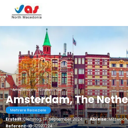
Amsterdam, Niederlande
Amsterdam, The Nethe
Mehrere Reiseziele
Erstellt:
Dienstag, 17. September 2024
-
Abreise:
Mittwoch,
Referenz-ID:
12923224