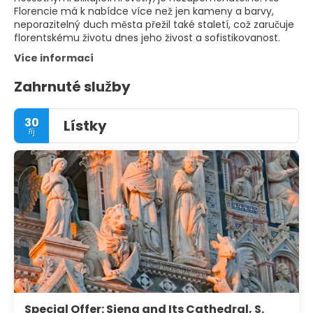
Florencie má k nabídce více než jen kameny a barvy,
neporazitelný duch města přežil také staletí, což zaručuje
florentskému životu dnes jeho živost a sofistikovanost.
Více informací
Zahrnuté služby
30
Lístky
říj
Special Offer: Siena and Its Cathedral, S.