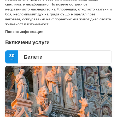
светлини, е незабравимо. Но повече останки от
несравнимото наследство на Флоренция, отколкото камъни и
боя, несломимият дух на града също е оцелял през
вековете, осигурявайки на флорентинския живот днес своята
жизненост и изтънченост.
Повече информация
Включени услуги
30
Билети
окт