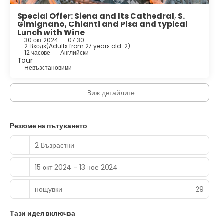
Special Offer: Siena and Its Cathedral, S.
Gimignano, Chianti and Pisa and typical
Lunch with Wine
30 окт 2024
07:30
2 Входs
(
Adults from 27 years old: 2
)
12 часове
Английски
Tour
Невъзстановими
Виж детайлите
Резюме на пътуването
2 Възрастни
15 окт 2024 - 13 ное 2024
нощувки
29
Тази идея включва