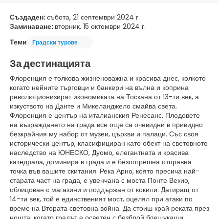
Създаден:
събота, 21 септември 2024 г.
Заминаване:
вторник, 15 октомври 2024 г.
Теми
Градски турове
За дестинацията
Флоренция е толкова жизненоважна и красива днес, колкото
когато нейните търговци и банкери на вълна и коприна
революционизират икономиката на Тоскана от 13-ти век, а
изкуството на Данте и Микеланджело смайва света.
Флоренция е център на италианския Ренесанс. Плодовете
на възраждането на града все още са очевидни в привидно
безкрайния му набор от музеи, църкви и палаци. Със своя
исторически център, класифициран като обект на световното
наследство на ЮНЕСКО, Дуомо, елегантната и красива
катедрала, доминира в града и е безпогрешна отправна
точка във вашите скитания. Река Арно, която пресича най-
старата част на града, е увенчана с моста Понте Векио,
облицован с магазини и поддържан от кокили. Датиращ от
14-ти век, той е единственият мост, оцелял при атаки по
време на Втората световна война. Да стоиш край реката през
нощта, когато градът е осветен с безброй блещукащи