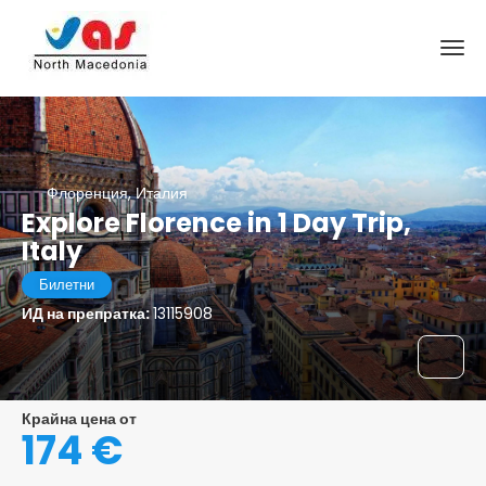
Флоренция, Италия
Explore Florence in 1 Day Trip,
Italy
Билетни
ИД на препратка:
13115908
Крайна цена от
174 €