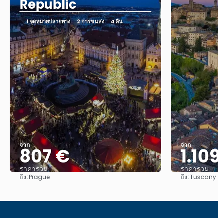
Republic
1 จุดหมายปลายทาง
2 การขนส่ง
4 คืน
จาก
จาก
807 €
1.10
ราคารวม
ราคารวม
ถึง:
ถึง:
Prague
Tuscany
ดู