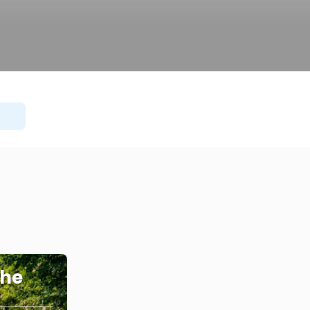
ว
The