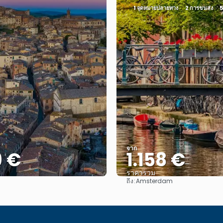
1 จุดหมายปลายทาง
2 การขนส่ง
5
จาก
9 €
1.158 €
ราคารวม
ถึง:
Amsterdam
ดู
ดู