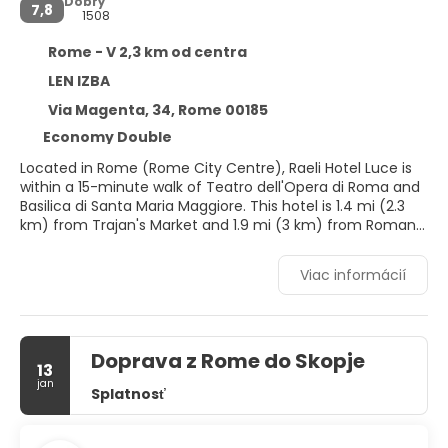
Dobrý
7,8
1508
Rome - V 2,3 km od centra
LEN IZBA
Via Magenta, 34, Rome 00185
Economy Double
Located in Rome (Rome City Centre), Raeli Hotel Luce is
within a 15-minute walk of Teatro dell'Opera di Roma and
Basilica di Santa Maria Maggiore. This hotel is 1.4 mi (2.3
km) from Trajan's Market and 1.9 mi (3 km) from Roman
Forum.
Viac informácií
Make use of convenient amenities such as
complimentary wireless internet access, concierge
services, and a banquet hall.
Doprava z Rome do Skopje
Stay in one of 66 guestrooms featuring flat-screen
13
televisions. Private bathrooms with showers feature
jan
Splatnosť
complimentary toiletries and bidets. Conveniences
include safes and desks, and housekeeping is provided
daily.