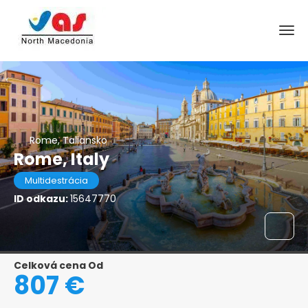
Rome, Taliansko
Rome, Italy
Multidestrácia
ID odkazu:
15647770
Celková cena Od
807 €