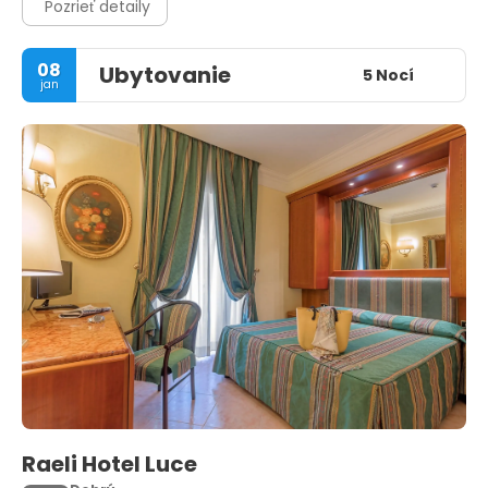
Pozrieť detaily
08
Ubytovanie
5 Nocí
jan
Raeli Hotel Luce