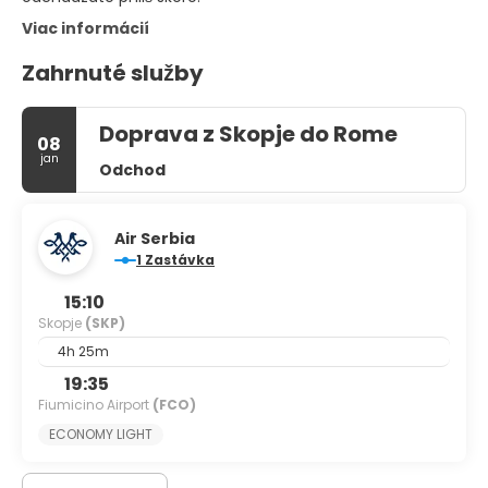
Viac informácií
Zahrnuté služby
Doprava z Skopje do Rome
08
jan
Odchod
Air Serbia
1 Zastávka
15:10
Skopje
(SKP)
4h 25m
19:35
Fiumicino Airport
(FCO)
ECONOMY LIGHT