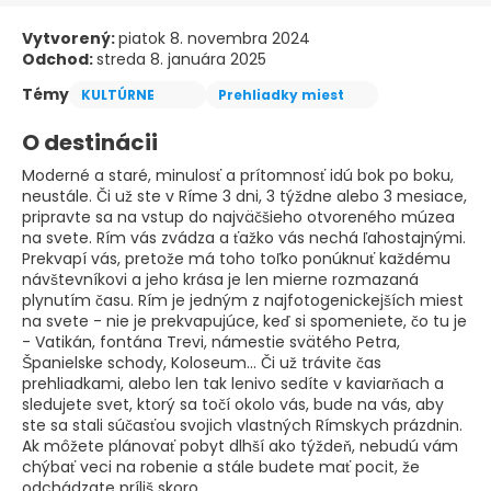
Vytvorený:
piatok 8. novembra 2024
Odchod:
streda 8. januára 2025
Témy
KULTÚRNE
Prehliadky miest
O destinácii
Moderné a staré, minulosť a prítomnosť idú bok po boku,
neustále. Či už ste v Ríme 3 dni, 3 týždne alebo 3 mesiace,
pripravte sa na vstup do najväčšieho otvoreného múzea
na svete. Rím vás zvádza a ťažko vás nechá ľahostajnými.
Prekvapí vás, pretože má toho toľko ponúknuť každému
návštevníkovi a jeho krása je len mierne rozmazaná
plynutím času. Rím je jedným z najfotogenickejších miest
na svete - nie je prekvapujúce, keď si spomeniete, čo tu je
- Vatikán, fontána Trevi, námestie svätého Petra,
Španielske schody, Koloseum... Či už trávite čas
prehliadkami, alebo len tak lenivo sedíte v kaviarňach a
sledujete svet, ktorý sa točí okolo vás, bude na vás, aby
ste sa stali súčasťou svojich vlastných Rímskych prázdnin.
Ak môžete plánovať pobyt dlhší ako týždeň, nebudú vám
chýbať veci na robenie a stále budete mať pocit, že
odchádzate príliš skoro.