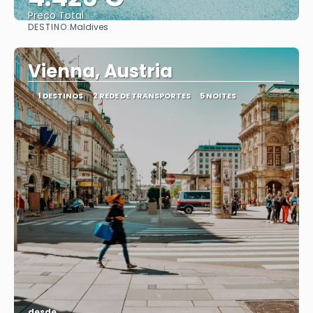
Preço Total
DESTINO:
Maldives
Vejo
Vienna, Austria
1 DESTINOS
2 REDE DE TRANSPORTES
5 NOITES
desde