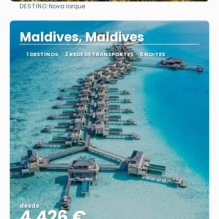
DESTINO:
Nova Iorque
Vejo
Maldives, Maldives
1 DESTINOS
2 REDE DE TRANSPORTES
5 NOITES
desde
4.426 €