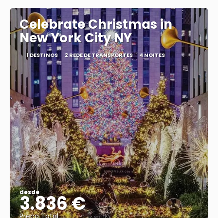
Celebrate Christmas in
New York City NY
1 DESTINOS
2 REDE DE TRANSPORTES
4 NOITES
desde
3.836 €
Preço Total