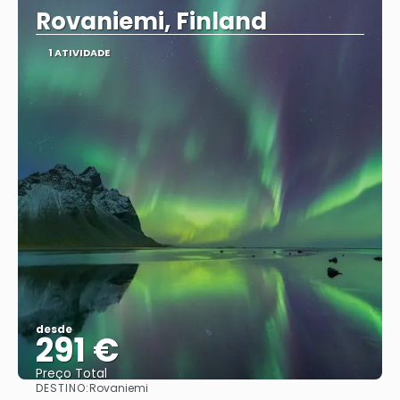
Rovaniemi, Finland
1 ATIVIDADE
desde
291 €
Preço Total
DESTINO:
Rovaniemi
Vejo