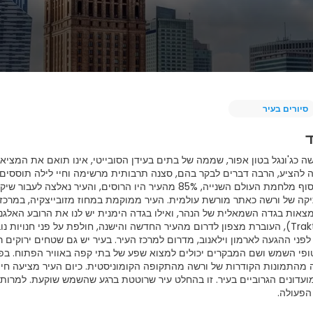
סיורים בעיר
ד
 להציע, הרבה דברים לבקר בהם, סצנה תרבותית מרשימה וחיי לילה תוססים
קה של ורשה כאתר מורשת עולמית. העיר ממוקמת במחוז מזובייצקיה, במרכז מז
מצאות בגדה השמאלית של הנהר, ואילו בגדה הימנית יש לנו את הרובע האלגנ
(Trakt Królewski), העוברת מצפון לדרום מהעיר החדשה והישנה, חולפת על פני 
, לפני ההגעה לארמון וילאנוב, מדרום למרכז העיר. בעיר יש גם שטחים ירו
ופי השמש ושם המבקרים יכולים למצוא שפע של בתי קפה באוויר הפתוח. בפא
מהתמונות הקודרות של ורשה מהתקופה הקומוניסטית. כיום העיר מציעה חיי
ועדונים הגרוביים בעיר. זו בהחלט עיר שרוטטת ברגע שהשמש שוקעת. למרות 
הפעולה.