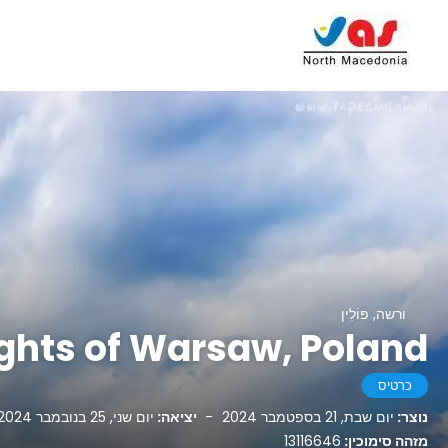
ורשה, פּוֹלִין
ghts of Warsaw, Poland
כרטיס
נוצר:
יום שבת, 21 בספטמבר 2024
-
יציאה:
יום שני, 25 בנובמבר 2024
מזהה סימוכין:
13116646