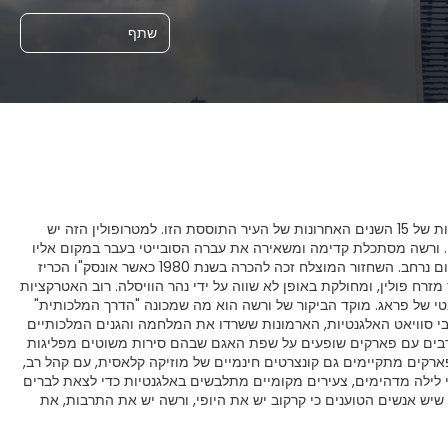
שתף
הדימוי של ורשה כג'ונגל בטון אפור, שממה של בתים בעידן הסובייטי, אינו תואם את המציאות של 15 השנים האחרונות של העיר התוססת הזו. למטרופולין הזה יש
. ורשה מסתכלת קדימה ומשאירה את עברה הסובייטי בעבר במקום אליו
היא שייכת. בסוף מלחמת העולם השנייה, 85% מהעיר היו הרוסים, והעיר נאלצה לעבור שיקום נרחב. השחזור המוצלח זכה להכרה בשנת 1980 כאשר אונסק"ו הכריז
רח פולין, ומחולקת באופן לא שווה על ידי נהר הוויסלה. רוב האטרקציות
טי של פראג. מוקד הביקור של ורשה הוא מה שמכונה "הדרך המלכותית"
חנויות נובי סוויאט האלגנטיות, הארמונות ששרדו את המלחמה והגנים המלכותיים
קים רבים עם פארקים שופעים על שפת האגם שבהם סירות משוטים מפליגות
רקים מתקיימים גם קונצרטים חינמיים של מוזיקה קלאסית, עם קהל רב,
 לילה מדהימים, צעירים מקומיים מתלבשים באלגנטיות כדי לצאת לברים
שיש אנשים הטוענים כי קרקוב יש את היופי, ורשה יש את התרבות, את