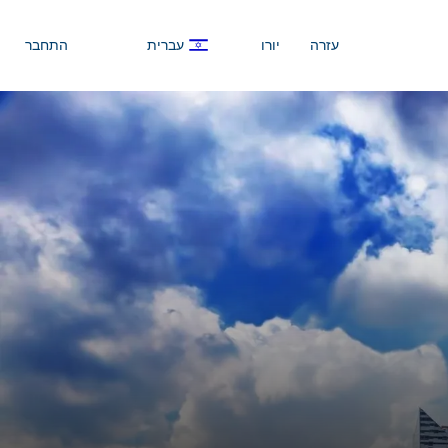
עזרה
יורו
עברית
התחבר