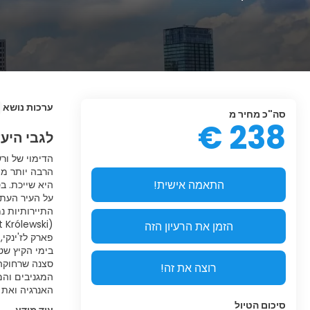
ערכות נושא
סה"כ מחיר מ
238 €
לגבי היע
הרבה יותר מה
התאמה אישית!
על העיר העתי
התיירותיות נ
הזמן את הרעיון הזה
פארק לז'ינקי
בימי הקיץ שט
סצנה שרחוקה 
רוצה את זה!
המגניבים והמ
האנרגיה ואת 
סיכום הטיול