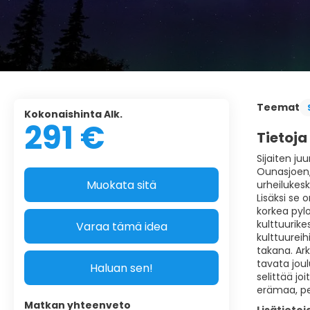
Teemat
Kokonaishinta Alk.
291 €
Tietoja
Sijaiten ju
Ounasjoen, 
Muokata sitä
urheilukesk
Lisäksi se 
korkea pyl
kulttuurikes
Varaa tämä idea
kulttuureih
takana. Ark
tavata joul
Haluan sen!
selittää j
erämaa, pe
Matkan yhteenveto