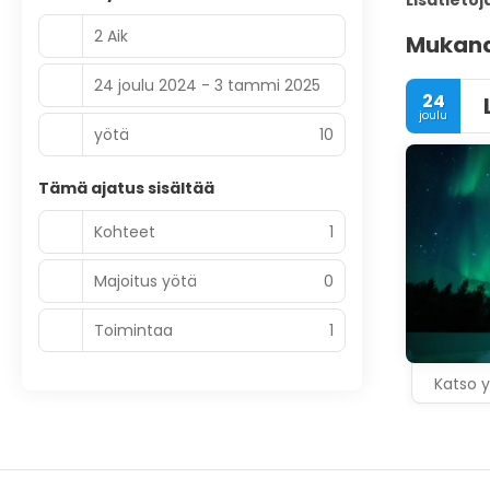
Lisätietoj
2 Aik
Mukana 
24 joulu 2024 - 3 tammi 2025
24
joulu
yötä
10
Tämä ajatus sisältää
Kohteet
1
Majoitus yötä
0
Toimintaa
1
Katso y