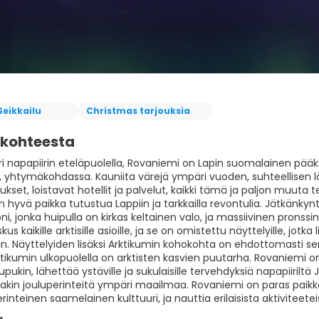
Seikkailu
Christmas tarjouksia
 kohteesta
uri napapiirin eteläpuolella, Rovaniemi on Lapin suomalainen pääk
yhtymäkohdassa. Kauniita värejä ympäri vuoden, suhteellisen lämp
ukset, loistavat hotellit ja palvelut, kaikki tämä ja paljon muu
on hyvä paikka tutustua Lappiin ja tarkkailla revontulia. Jätkänky
oni, jonka huipulla on kirkas keltainen valo, ja massiivinen pr
kus kaikille arktisille asioille, ja se on omistettu näyttelyille, jot
in. Näyttelyiden lisäksi Arktikumin kohokohta on ehdottomasti se
tikumin ulkopuolella on arktisten kasvien puutarha. Rovaniemi on 
upukin, lähettää ystäville ja sukulaisille tervehdyksiä napapiiriltä 
oitakin jouluperinteitä ympäri maailmaa. Rovaniemi on paras paik
rinteinen saamelainen kulttuuri, ja nauttia erilaisista aktivi