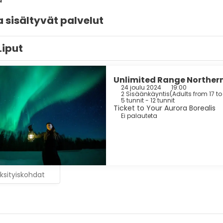
a
sisältyvät palvelut
Liput
Unlimited Range Northern
24 joulu 2024
19:00
2 Sisäänkäyntis
(
Adults from 17 to
5 tunnit - 12 tunnit
Ticket to Your Aurora Borealis
Ei palauteta
ksityiskohdat