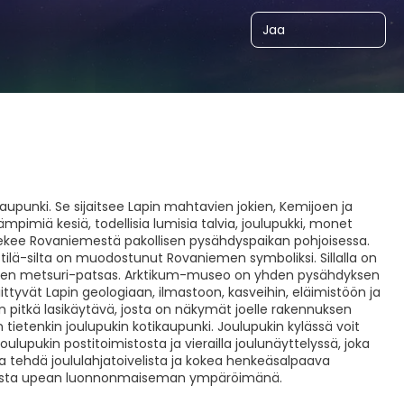
Jaa
aupunki. Se sijaitsee Lapin mahtavien jokien, Kemijoen ja
imiä kesiä, todellisia lumisia talvia, joulupukki, monet
ta tekee Rovaniemestä pakollisen pysähdyspaikan pohjoisessa.
nttilä-silta on muodostunut Rovaniemen symboliksi. Sillalla on
onssinen metsuri-patsas. Arktikum-museo on yhden pysähdyksen
ka liittyvät Lapin geologiaan, ilmastoon, kasveihin, eläimistöön ja
n pitkä lasikäytävä, josta on näkymät joelle rakennuksen
tietenkin joulupukin kotikaupunki. Joulupukin kylässä voit
Joulupukin postitoimistosta ja vierailla joulunäyttelyssä, joka
ka tehdä joululahjatoivelista ja kokea henkeäsalpaava
teeteista upean luonnonmaiseman ympäröimänä.