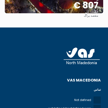
807 €
قیمت کل
مقصد:
پراگ
مشاهده
VAS MACEDONIA
تماس
Not defined