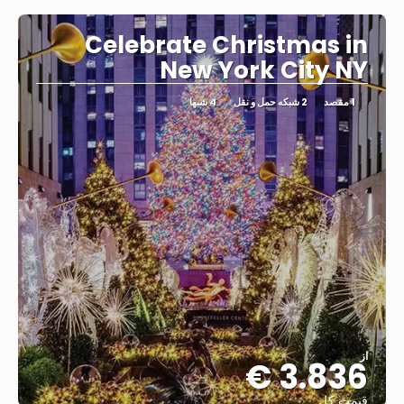
Celebrate Christmas in
New York City NY
1 مقصد
2 شبکه حمل و نقل
4 شبها
از
3.836 €
قیمت کل