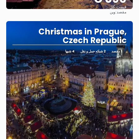
قیمت کل
مقصد:
وین
مشاهده
Christmas in Prague,
Czech Republic
1 مقصد
2 شبکه حمل و نقل
4 شبها
از