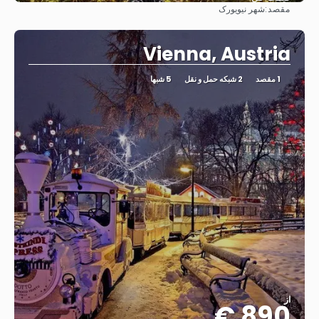
مقصد:
شهر نیویورک
مشاهده
Vienna, Austria
1 مقصد
2 شبکه حمل و نقل
5 شبها
از
890 €